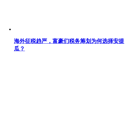
海外征税趋严，富豪们税务筹划为何选择安提
瓜？