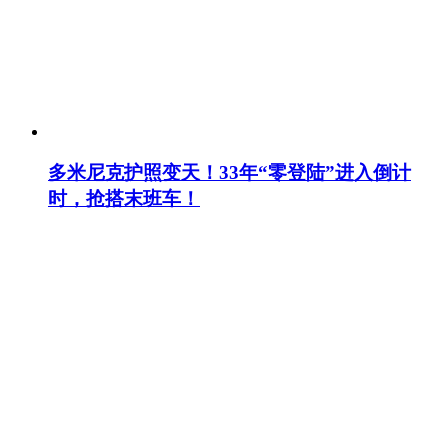
多米尼克护照变天！33年“零登陆”进入倒计
时，抢搭末班车！