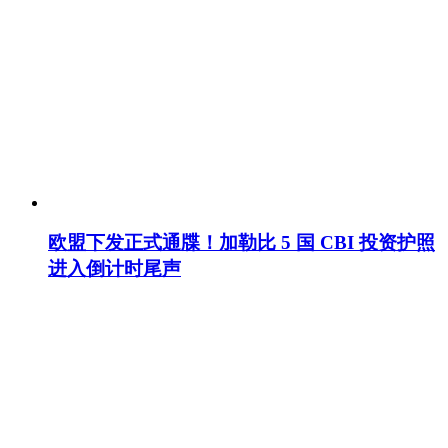
欧盟下发正式通牒！加勒比 5 国 CBI 投资护照
进入倒计时尾声