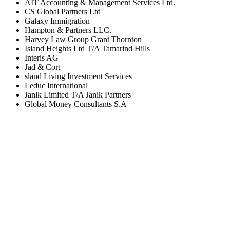
AIT Accounting & Management Services Ltd.
CS Global Partners Ltd
Galaxy Immigration
Hampton & Partners LLC.
Harvey Law Group Grant Thornton
Island Heights Ltd T/A Tamarind Hills
Interis AG
Jad & Cort
sland Living Investment Services
Leduc International
Janik Limited T/A Janik Partners
Global Money Consultants S.A