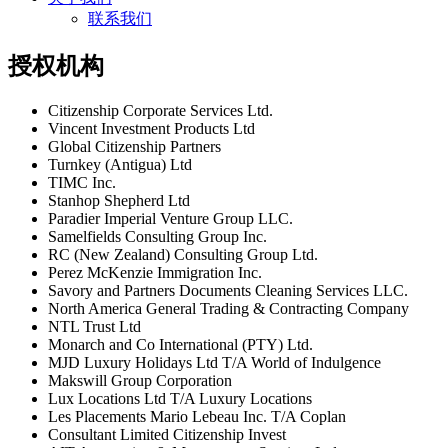
联系我们
授权机构
Citizenship Corporate Services Ltd.
Vincent Investment Products Ltd
Global Citizenship Partners
Turnkey (Antigua) Ltd
TIMC Inc.
Stanhop Shepherd Ltd
Paradier Imperial Venture Group LLC.
Samelfields Consulting Group Inc.
RC (New Zealand) Consulting Group Ltd.
Perez McKenzie Immigration Inc.
Savory and Partners Documents Cleaning Services LLC.
North America General Trading & Contracting Company
NTL Trust Ltd
Monarch and Co International (PTY) Ltd.
MJD Luxury Holidays Ltd T/A World of Indulgence
Makswill Group Corporation
Lux Locations Ltd T/A Luxury Locations
Les Placements Mario Lebeau Inc. T/A Coplan
Consultant Limited Citizenship Invest