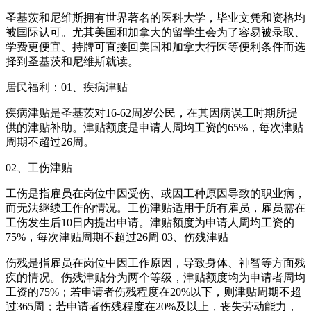
圣基茨和尼维斯拥有世界著名的医科大学，毕业文凭和资格均
被国际认可。尤其美国和加拿大的留学生会为了容易被录取、
学费更便宜、持牌可直接回美国和加拿大行医等便利条件而选
择到圣基茨和尼维斯就读。
居民福利：01、疾病津贴
疾病津贴是圣基茨对16-62周岁公民，在其因病误工时期所提
供的津贴补助。津贴额度是申请人周均工资的65%，每次津贴
周期不超过26周。
02、工伤津贴
工伤是指雇员在岗位中因受伤、或因工种原因导致的职业病，
而无法继续工作的情况。工伤津贴适用于所有雇员，雇员需在
工伤发生后10日内提出申请。津贴额度为申请人周均工资的
75%，每次津贴周期不超过26周 03、伤残津贴
伤残是指雇员在岗位中因工作原因，导致身体、神智等方面残
疾的情况。伤残津贴分为两个等级，津贴额度均为申请者周均
工资的75%；若申请者伤残程度在20%以下，则津贴周期不超
过365周；若申请者伤残程度在20%及以上，丧失劳动能力，