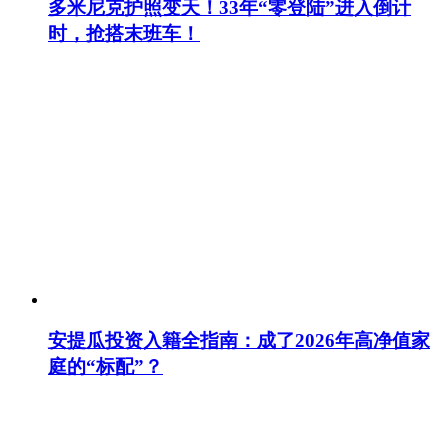
多米尼克护照变天！33年“零登陆”进入倒计
时，抢搭末班车！
安提瓜投资入籍全指南：成了2026年高净值家
庭的“标配”？