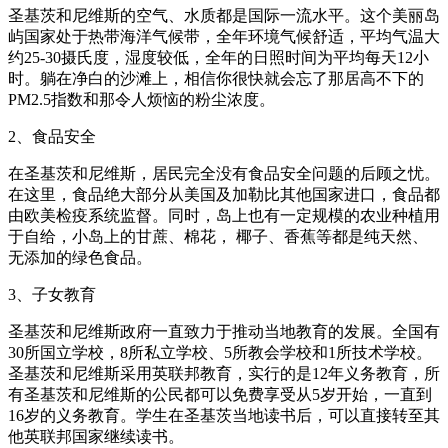
圣基茨和尼维斯的空气、水质都是国际一流水平。这个美丽岛
屿国家处于热带海洋气候带，全年环境气候舒适，平均气温大
约25-30摄氏度，湿度较低，全年的日照时间为平均每天12小
时。躺在净白的沙滩上，相信你很快就会忘了那居高不下的
PM2.5指数和那令人烦恼的粉尘浓度。
2、食品安全
在圣基茨和尼维斯，居民完全没有食品安全问题的后顾之忧。
在这里，食品绝大部分从美国及加勒比其他国家进口，食品都
由欧美检疫系统监督。同时，岛上也有一定规模的农业种植用
于自给，小岛上的甘蔗、棉花， 椰子、香蕉等都是纯天然、
无添加的绿色食品。
3、子女教育
圣基茨和尼维斯政府一直致力于推动当地教育的发展。全国有
30所国立学校，8所私立学校、5所教会学校和1所技术学校。
圣基茨和尼维斯采用英联邦教育，实行的是12年义务教育，所
有圣基茨和尼维斯的公民都可以免费享受从5岁开始，一直到
16岁的义务教育。学生在圣基茨当地读书后，可以直接转至其
他英联邦国家继续读书。