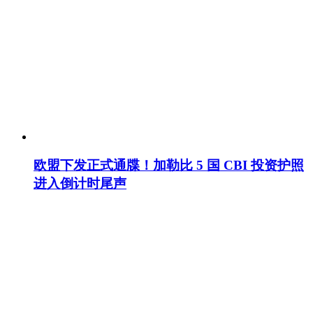
欧盟下发正式通牒！加勒比 5 国 CBI 投资护照
进入倒计时尾声