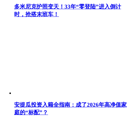
多米尼克护照变天！33年“零登陆”进入倒计
时，抢搭末班车！
安提瓜投资入籍全指南：成了2026年高净值家
庭的“标配”？