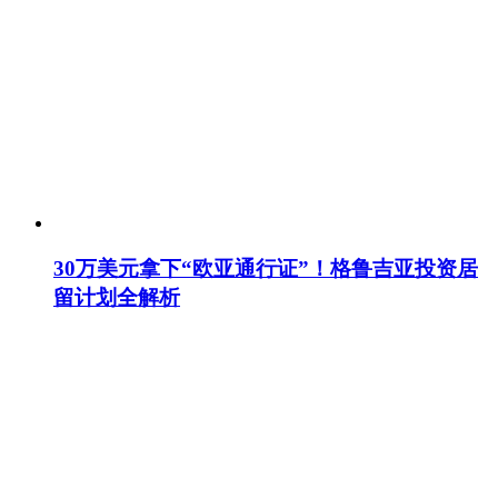
30万美元拿下“欧亚通行证”！格鲁吉亚投资居
留计划全解析