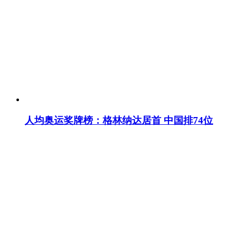
人均奥运奖牌榜：格林纳达居首 中国排74位