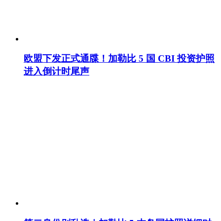
欧盟下发正式通牒！加勒比 5 国 CBI 投资护照
进入倒计时尾声