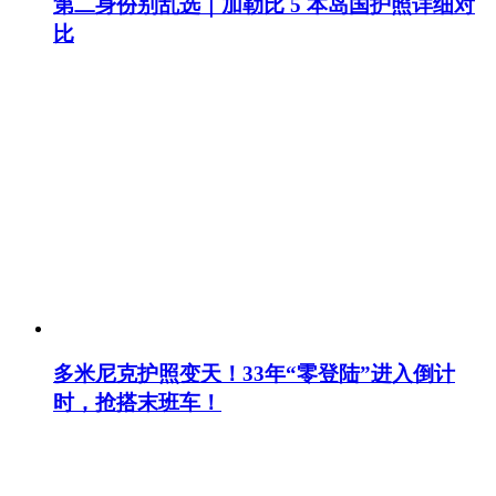
第二身份别乱选｜加勒比 5 本岛国护照详细对
比
多米尼克护照变天！33年“零登陆”进入倒计
时，抢搭末班车！