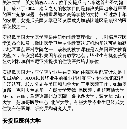
美洲大学，英文简称AUA，位于安提瓜与巴布达首都圣约翰
市。成立于2004，建立之初的教学目的是解决美国越来越严重
的医生短缺问题，获得世界知名高等学校的支持。经过数十年
的发展，安提瓜美国大学已经发展成为加勒比地区最顶级的医
学院校之一。
安提瓜美国大学医学院是由纽约州教育厅批准，加利福尼亚医
学委员会以及加勒比医学卫生专业教育认证机构所认可的加勒
比地区重点医科学院之一。该校的教学课程是以美国医学教育
为蓝本，在安提瓜和美国都设有教学地点，毕业生有机会获得
纽约州和加利福尼亚州提供的住院医师培训职位。
安提瓜美国大学医学院毕业生在美国的住院医生配置计划是非
常成功的。AUA以其毕业生的敬业精神和医学专业知识获得
广泛认可。校友分布在美国和加拿大的三甲医院工作，如梅奥
诊所，克利夫兰诊所，布朗大学罗德–岛医院，凯斯西储大学-
MetroHealth，马萨诸塞州总医院，多伦多大学，渥太华–城市
大学，芝加哥医学中心–北岸大学。有些大学毕业生已经成为
住院主任医师、研究员和研究人员。
安提瓜医科大学