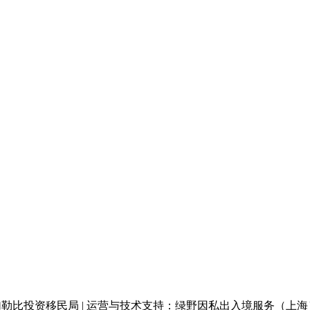
6版权归属：加勒比投资移民局 | 运营与技术支持：绿野因私出入境服务（