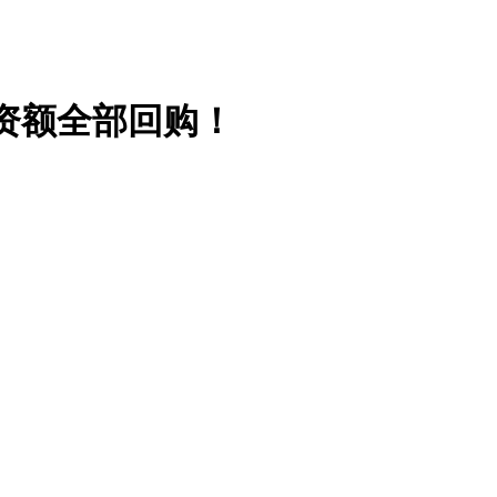
！
资额全部回购！