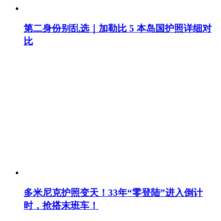
第二身份别乱选｜加勒比 5 本岛国护照详细对
比
多米尼克护照变天！33年“零登陆”进入倒计
时，抢搭末班车！