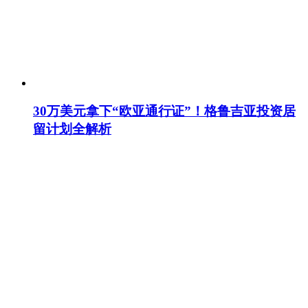
30万美元拿下“欧亚通行证”！格鲁吉亚投资居
留计划全解析