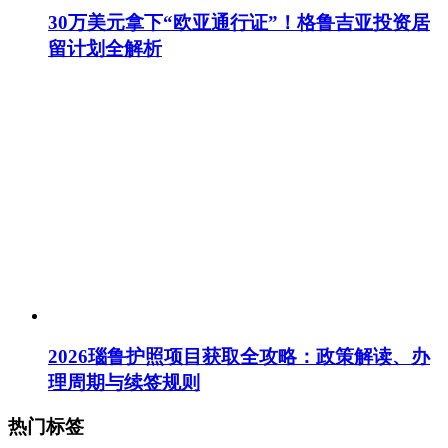
30万美元拿下“欧亚通行证”！格鲁吉亚投资居
留计划全解析
2026瑙鲁护照项目获取全攻略：政策解读、办
理周期与续签规则
热门标签