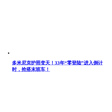
多米尼克护照变天！33年“零登陆”进入倒计
时，抢搭末班车！