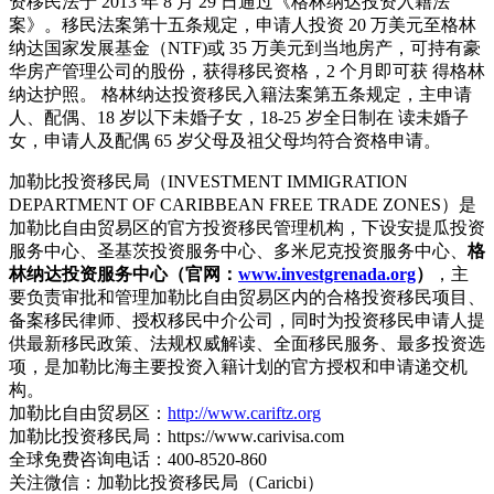
资移民法于 2013 年 8 月 29 日通过《格林纳达投资入籍法
案》。移民法案第十五条规定，申请人投资 20 万美元至格林
纳达国家发展基金（NTF)或 35 万美元到当地房产，可持有豪
华房产管理公司的股份，获得移民资格，2 个月即可获 得格林
纳达护照。 格林纳达投资移民入籍法案第五条规定，主申请
人、配偶、18 岁以下未婚子女，18-25 岁全日制在 读未婚子
女，申请人及配偶 65 岁父母及祖父母均符合资格申请。
加勒比投资移民局（INVESTMENT IMMIGRATION
DEPARTMENT OF CARIBBEAN FREE TRADE ZONES）是
加勒比自由贸易区的官方投资移民管理机构，下设安提瓜投资
服务中心、圣基茨投资服务中心、多米尼克投资服务中心、
格
林纳达投资服务中心（官网：
www.investgrenada.org
）
，主
要负责审批和管理加勒比自由贸易区内的合格投资移民项目、
备案移民律师、授权移民中介公司，同时为投资移民申请人提
供最新移民政策、法规权威解读、全面移民服务、最多投资选
项，是加勒比海主要投资入籍计划的官方授权和申请递交机
构。
加勒比自由贸易区：
http://www.cariftz.org
加勒比投资移民局：https://www.carivisa.com
全球免费咨询电话：400-8520-860
关注微信：加勒比投资移民局（Caricbi）