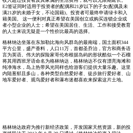
收入超过投资者及其家属的生活费用，就可以无限期延长。
E2签证同时适用于投资者的配偶和21岁以下的子女(配偶及未
满21岁的未婚子女，不论国籍)。投资者可最终申请绿卡和入
籍美国。 这一便利对真正希望在美国创立或购买连锁企业或
者小型企业的人士；希望在美国居住、生活、工作和接受教育
的人士来说无疑是一个性价比最高的选择。
格林纳达坐落在东加勒比海向风群岛的最南端，国土面积344
平方公里，盛产香料，人口11万，首都圣乔治，官方和商务语
言为英语。伟大的探险家哥伦布根据岛屿的形状酷似一个石榴
将其用西班牙语命名为格林纳达，格林纳达不仅有漂亮海滩和
纯净海水，岛上热带风光同样也给游客们提供大量乐趣。这里
内陆葱郁且多山，各种类型自然爱好者、徒步旅行爱好者、山
地车爱好者、观鸟爱好者和瀑布迷都喜欢来探索这片土地。
格林纳达政府为推行新经济政策，开发国家天然资源，新的投