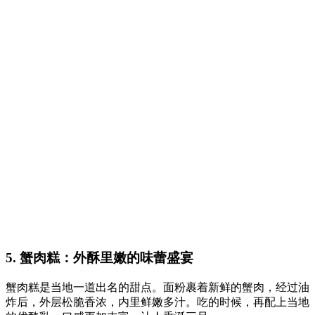
5. 蟹肉糕：外酥里嫩的味蕾盛宴
蟹肉糕是当地一道出名的甜点。面粉裹着新鲜的蟹肉，经过油
炸后，外层松脆香浓，内里鲜嫩多汁。吃的时候，再配上当地