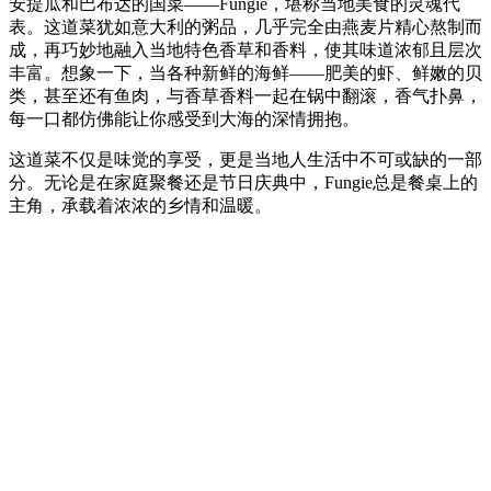
安提瓜和巴布达的国菜——Fungie，堪称当地美食的灵魂代
表。这道菜犹如意大利的粥品，几乎完全由燕麦片精心熬制而
成，再巧妙地融入当地特色香草和香料，使其味道浓郁且层次
丰富。想象一下，当各种新鲜的海鲜——肥美的虾、鲜嫩的贝
类，甚至还有鱼肉，与香草香料一起在锅中翻滚，香气扑鼻，
每一口都仿佛能让你感受到大海的深情拥抱。
这道菜不仅是味觉的享受，更是当地人生活中不可或缺的一部
分。无论是在家庭聚餐还是节日庆典中，Fungie总是餐桌上的
主角，承载着浓浓的乡情和温暖。