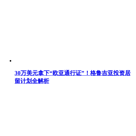
30万美元拿下“欧亚通行证”！格鲁吉亚投资居
留计划全解析