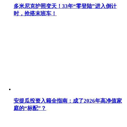
多米尼克护照变天！33年“零登陆”进入倒计
时，抢搭末班车！
安提瓜投资入籍全指南：成了2026年高净值家
庭的“标配”？