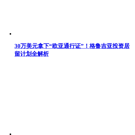
30万美元拿下“欧亚通行证”！格鲁吉亚投资居
留计划全解析