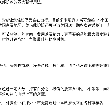
联邦护照的四大强悍用法。
能够让您轻松享受自在出行。目前多米尼克护照可免签125个国
达国家及地区。凭借此护照还可申请美国10年期多次往返签证，
，可节省签证的时间、费用以及精力，更重要的是能最大限度避
一时间赶往当地，争取最佳的处事时机。
得税、海外收益税、净资产税、房产税、遗产税及赠予税等等通
要超越一定人数，持有百分之几股份的股东要到达几个等等。而
岸公司从而曲线上市的摇篮。
质，外资企业在海外上市无需通过中国政府设立的各种审核名目