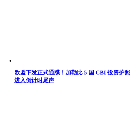
欧盟下发正式通牒！加勒比 5 国 CBI 投资护照
进入倒计时尾声