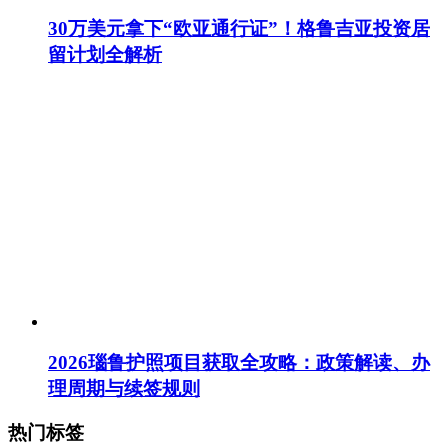
30万美元拿下“欧亚通行证”！格鲁吉亚投资居
留计划全解析
2026瑙鲁护照项目获取全攻略：政策解读、办
理周期与续签规则
热门标签