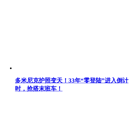
多米尼克护照变天！33年“零登陆”进入倒计
时，抢搭末班车！