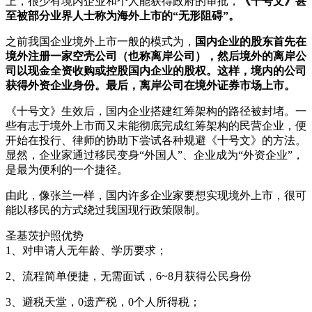
上，很少有境内企业和个人能获得政府的审批，
《十号文》甚
至被部分业界人士称为海外上市的“无形阻碍”。
之前我国企业境外上市一般的模式为，
国内企业的股东首先在
境外注册一家空壳公司（也称离岸公司），然后境外的离岸公
司以现金全资收购或控股国内企业的股权。这样，境内的公司
获得外资企业身份。最后，离岸公司在境外证券市场上市。
《十号文》生效后，国内企业搭建红筹架构的路径被封堵。一
些有志于境外上市而又未能彻底完成红筹架构的民营企业，便
开始在投行、律师的协助下尝试各种规避《十号文》的方法。
显然，企业家通过移民变身“外国人”、企业成为“外资企业”，
是最为便利的一个捷径。
由此，像张兰一样，国内许多企业家要想实现境外上市，很可
能以移民的方式绕过我国现行政策限制。
圣基茨护照优势
1、对申请人无年龄、学历要求；
2、流程简单便捷，无需面试，6~8月获得公民身份
3、避税天堂，0遗产税，0个人所得税；