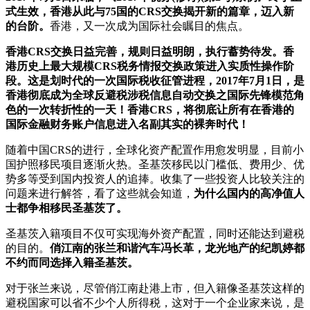
式生效，香港从此与75国的CRS交换揭开新的篇章，迈入新
的台阶。
香港，又一次成为国际社会瞩目的焦点。
香港CRS交换日益完善，规则日益明朗，执行蓄势待发。香
港历史上最大规模CRS税务情报交换政策进入实质性操作阶
段。这是划时代的一次国际税收征管进程，2017年7月1日，是
香港彻底成为全球反避税涉税信息自动交换之国际先锋模范角
色的一次转折性的一天！香港CRS，将彻底让所有在香港的
国际金融财务账户信息进入名副其实的裸奔时代！
随着中国CRS的进行，全球化资产配置作用愈发明显，目前小
国护照移民项目逐渐火热。圣基茨移民以门槛低、费用少、优
势多等受到国内投资人的追捧。收集了一些投资人比较关注的
问题来进行解答，看了这些就会知道，
为什么国内的高净值人
士都争相移民圣基茨了。
圣基茨入籍项目不仅可实现海外资产配置，同时还能达到避税
的目的。
俏江南的张兰和谐汽车冯长革，龙光地产的纪凯婷都
不约而同选择入籍圣基茨。
对于张兰来说，尽管俏江南赴港上市，但入籍像圣基茨这样的
避税国家可以省不少个人所得税，这对于一个企业家来说，是