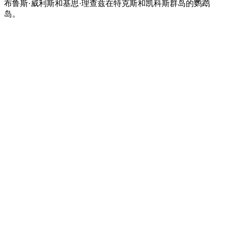
布鲁斯·威利斯和基思·理查兹在特克斯和凯科斯群岛的鹦鹉
岛。