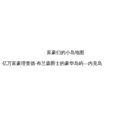
富豪们的小岛地图
亿万富豪理查德·布兰森爵士的豪华岛屿—内克岛