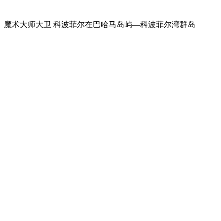
魔术大师大卫 科波菲尔在巴哈马岛屿—科波菲尔湾群岛