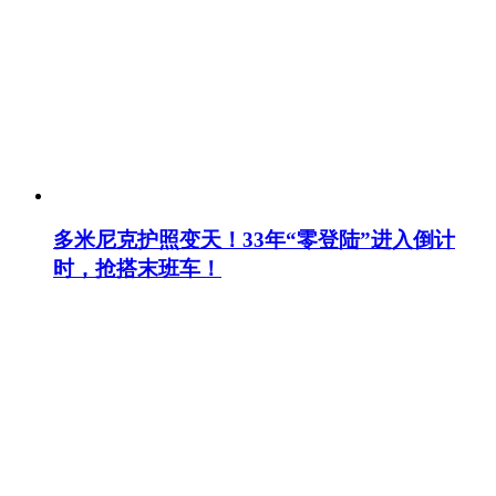
多米尼克护照变天！33年“零登陆”进入倒计
时，抢搭末班车！