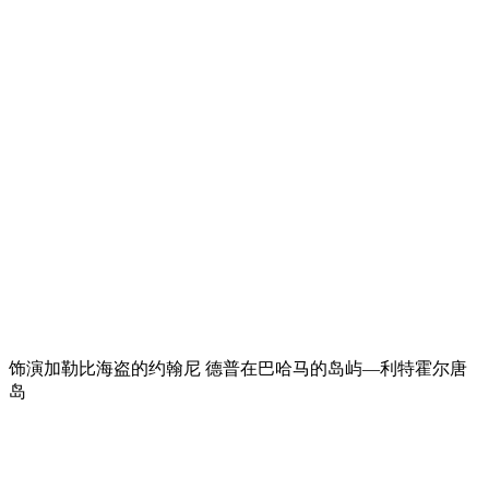
饰演加勒比海盗的约翰尼 德普在巴哈马的岛屿—利特霍尔唐
岛