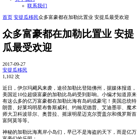
联系我们
首页
安提瓜移民
众多富豪都在加勒比置业 安提瓜最受欢迎
众多富豪都在加勒比置业 安提
瓜最受欢迎
2017-09-27
安提瓜移民
1,102 次
​近日，伊尔玛飓风来袭，途径加勒比登陆佛州，据媒体报道，
美国近10位超级富豪的加勒比岛屿受到影响。小编才知道原来
有这么多的亿万富豪都在加勒比海有岛屿或豪宅！美国总统特
朗普、好莱坞明星布鲁斯威利、约翰尼德普、艾迪墨菲、魔术
师大卫科波菲尔、奥普拉、摇滚明星迈克尔贾盖尔和俄罗斯首
富阿莫等等。
神秘的加勒比海离岸小岛们，早已不是海盗的天下，而是亿万
富豪们的乐园：