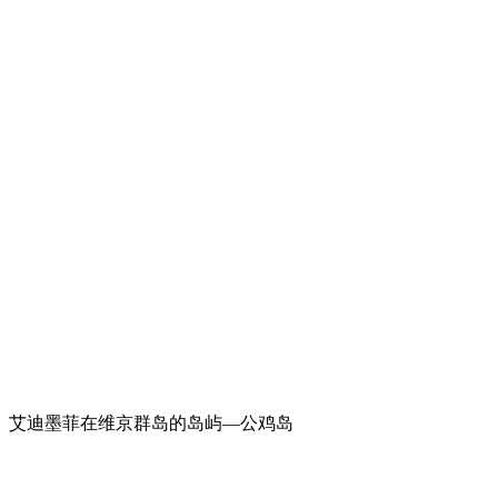
艾迪墨菲在维京群岛的岛屿—公鸡岛