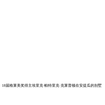
18届格莱美奖得主埃里克·帕特里克·克莱普顿在安提瓜的别墅