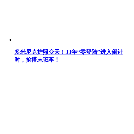
多米尼克护照变天！33年“零登陆”进入倒计
时，抢搭末班车！