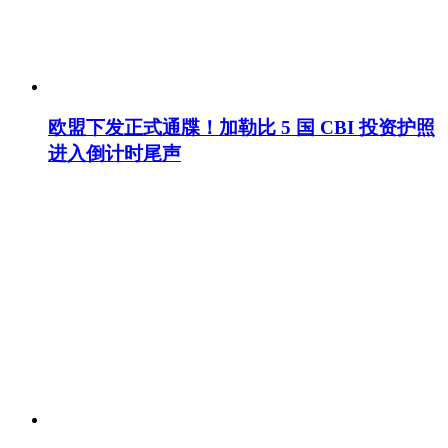
欧盟下发正式通牒！加勒比 5 国 CBI 投资护照
进入倒计时尾声