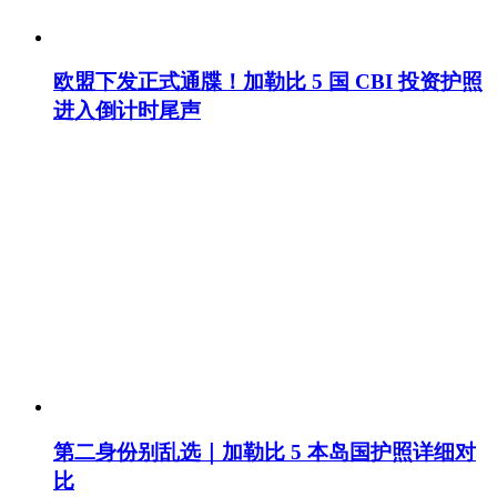
欧盟下发正式通牒！加勒比 5 国 CBI 投资护照
进入倒计时尾声
第二身份别乱选｜加勒比 5 本岛国护照详细对
比