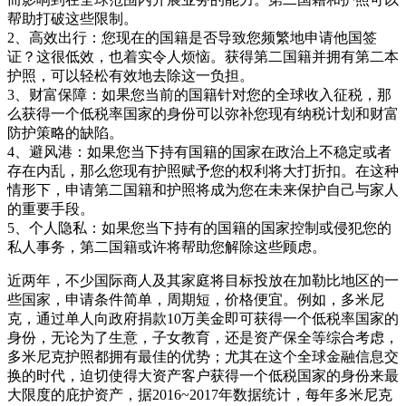
帮助打破这些限制。
2、高效出行：您现在的国籍是否导致您频繁地申请他国签
证？这很低效，也着实令人烦恼。获得第二国籍并拥有第二本
护照，可以轻松有效地去除这一负担。
3、财富保障：如果您当前的国籍针对您的全球收入征税，那
么获得一个低税率国家的身份可以弥补您现有纳税计划和财富
防护策略的缺陷。
4、避风港：如果您当下持有国籍的国家在政治上不稳定或者
存在内乱，那么您现有护照赋予您的权利将大打折扣。在这种
情形下，申请第二国籍和护照将成为您在未来保护自己与家人
的重要手段。
5、个人隐私：如果您当下持有的国籍的国家控制或侵犯您的
私人事务，第二国籍或许将帮助您解除这些顾虑。
近两年，不少国际商人及其家庭将目标投放在加勒比地区的一
些国家，申请条件简单，周期短，价格便宜。例如，多米尼
克，通过单人向政府捐款10万美金即可获得一个低税率国家的
身份，无论为了生意，子女教育，还是资产保全等综合考虑，
多米尼克护照都拥有最佳的优势；尤其在这个全球金融信息交
换的时代，迫切使得大资产客户获得一个低税国家的身份来最
大限度的庇护资产，据2016~2017年数据统计，每年多米尼克