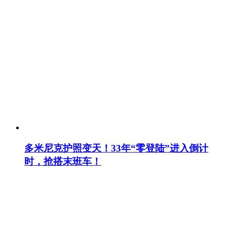
多米尼克护照变天！33年“零登陆”进入倒计
时，抢搭末班车！