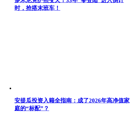
多米尼克护照变天！33年“零登陆”进入倒计
时，抢搭末班车！
安提瓜投资入籍全指南：成了2026年高净值家
庭的“标配”？