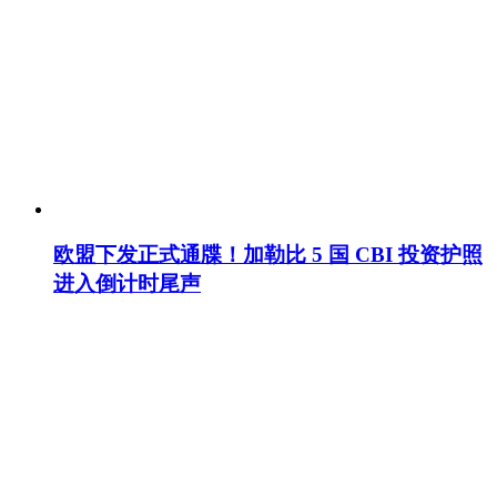
欧盟下发正式通牒！加勒比 5 国 CBI 投资护照
进入倒计时尾声