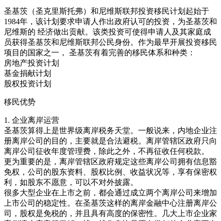
圣基茨（圣克里斯托弗）和尼维斯联邦投资移民计划起始于
1984年，该计划要求申请人作出政府认可的投资，为圣基茨和
尼维斯的 经济做出贡献。该类投资可使得申请人及其家庭成
员获得圣基茨和尼维斯联邦公民身份。作为最早开展投资移民
项目的国家之一， 圣基茨有着完善的移民体系和种类：
房地产投资计划
基金捐献计划
股权投资计划
移民优势
1. 企业离岸运营
圣基茨算得上是世界级离岸税务天堂。一般说来，内地企业注
册离岸公司的目的，主要就是合法避税。离岸管辖区政府只向
离岸公司征收年度管理费，除此之外，不再征收任何税款。
更为重要的是，离岸管辖区政府规定这些离岸公司拥有信息豁
免权，公司的股东资料、股权比例、收益状况等，享有保密权
利，如股东不愿意，可以不对外披露。
很多大型企业在上市之前，都会通过成立两个离岸公司来增加
上市公司的稳定性。在圣基茨这样的离岸金融中心注册离岸公
司，股权是免税的，并且具有高度的保密性。几大上市企业家