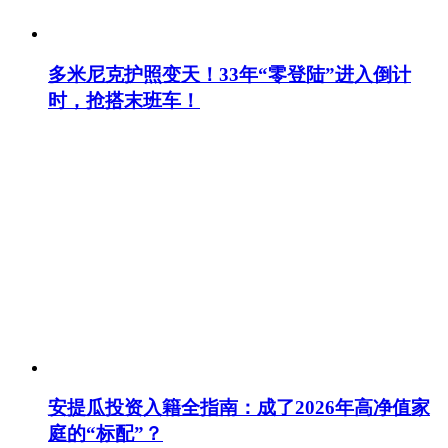
多米尼克护照变天！33年“零登陆”进入倒计
时，抢搭末班车！
安提瓜投资入籍全指南：成了2026年高净值家
庭的“标配”？