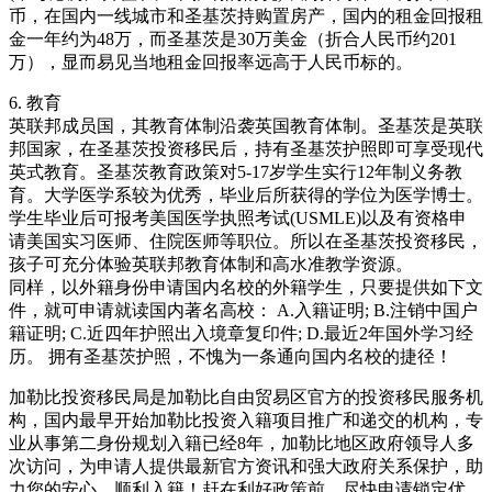
币，在国内一线城市和圣基茨持购置房产，国内的租金回报租
金一年约为48万，而圣基茨是30万美金（折合人民币约201
万），显而易见当地租金回报率远高于人民币标的。
6. 教育
英联邦成员国，其教育体制沿袭英国教育体制。圣基茨是英联
邦国家，在圣基茨投资移民后，持有圣基茨护照即可享受现代
英式教育。圣基茨教育政策对5-17岁学生实行12年制义务教
育。大学医学系较为优秀，毕业后所获得的学位为医学博士。
学生毕业后可报考美国医学执照考试(USMLE)以及有资格申
请美国实习医师、住院医师等职位。所以在圣基茨投资移民，
孩子可充分体验英联邦教育体制和高水准教学资源。
同样，以外籍身份申请国内名校的外籍学生，只要提供如下文
件，就可申请就读国内著名高校： A.入籍证明; B.注销中国户
籍证明; C.近四年护照出入境章复印件; D.最近2年国外学习经
历。 拥有圣基茨护照，不愧为一条通向国内名校的捷径！
加勒比投资移民局是加勒比自由贸易区官方的投资移民服务机
构，国内最早开始加勒比投资入籍项目推广和递交的机构，专
业从事第二身份规划入籍已经8年，加勒比地区政府领导人多
次访问，为申请人提供最新官方资讯和强大政府关系保护，助
力您的安心、顺利入籍！赶在利好政策前，尽快申请锁定优