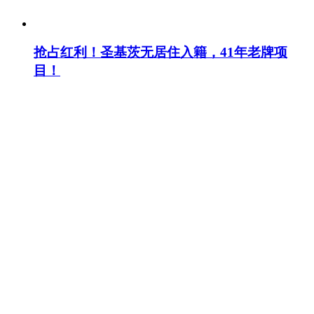
抢占红利！圣基茨无居住入籍，41年老牌项
目！