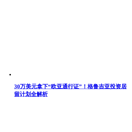
30万美元拿下“欧亚通行证”！格鲁吉亚投资居
留计划全解析