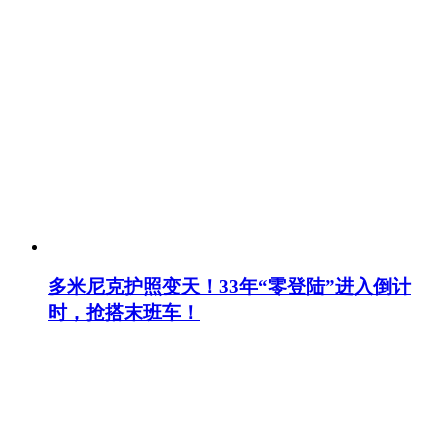
多米尼克护照变天！33年“零登陆”进入倒计
时，抢搭末班车！