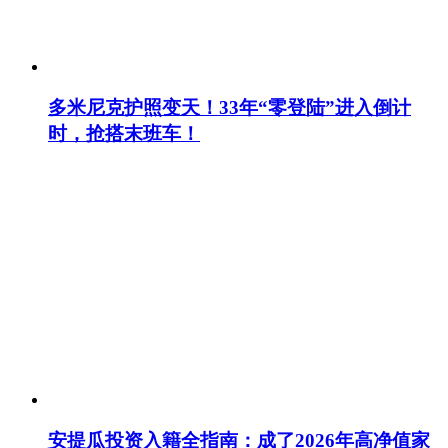
多米尼克护照变天！33年“零登陆”进入倒计
时，抢搭末班车！
安提瓜投资入籍全指南：成了2026年高净值家