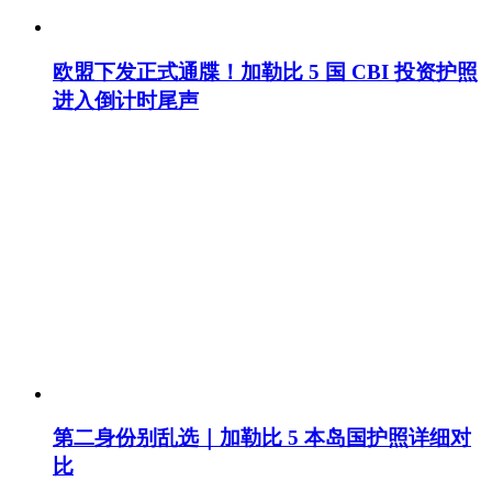
欧盟下发正式通牒！加勒比 5 国 CBI 投资护照
进入倒计时尾声
第二身份别乱选｜加勒比 5 本岛国护照详细对
比