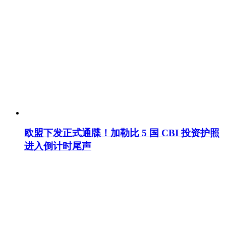
欧盟下发正式通牒！加勒比 5 国 CBI 投资护照
进入倒计时尾声