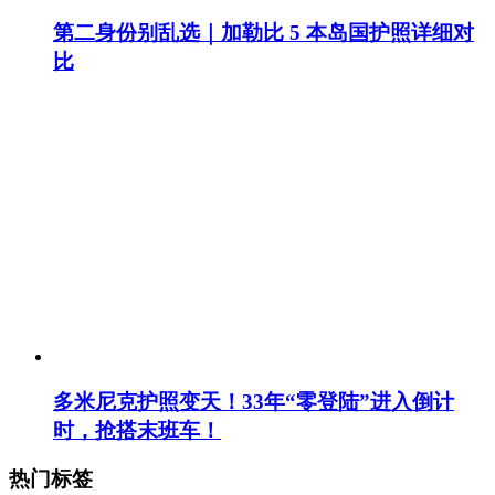
第二身份别乱选｜加勒比 5 本岛国护照详细对
比
多米尼克护照变天！33年“零登陆”进入倒计
时，抢搭末班车！
热门标签