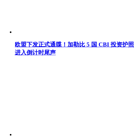
欧盟下发正式通牒！加勒比 5 国 CBI 投资护照
进入倒计时尾声