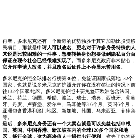
再者，多米尼克还有一个新奇的优势独胜于其它加勒比投资移
民项目，那就是
申请人可以改名
。
更名对于许多身份特殊的人
来说是比较困难的一件事，想要转换身份想要做到隐私百分百
保证在现今社会已经很难实现了。
而多米尼克政府非常贴心，
它允许申请人改名，并且改名后证件上不会显示曾用名
。
多米尼克护照全球排名行榜第36位，免签证国家或落地132个
国家，也就是说多米尼克的护照允许你在没有签证的情况下前
往132个国家/地区。多米尼克护照主要免签证欧洲包含法国、
苏兰、荷兰、德国、希腊、波兰、瑞士、瑞典、西班牙、葡萄
牙、丹麦、卢森堡、爱尔兰、马耳他等3-6个月、英国6个月，
亚洲包含香港和澳门地区、新加坡、韩国、马来西亚、菲律宾
等。
最后，
多米尼克身份还有一个大卖点就是可以免签包括申根
国、英国、中国香港、新加坡在内的全球120多个国家和地
区，畅行全球，这为高净值人士提供出行便利
，省去了办签证