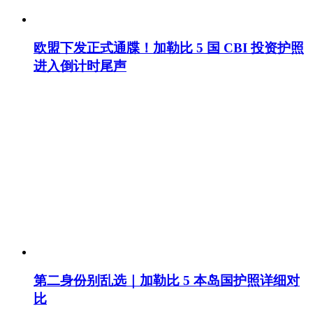
欧盟下发正式通牒！加勒比 5 国 CBI 投资护照
进入倒计时尾声
第二身份别乱选｜加勒比 5 本岛国护照详细对
比