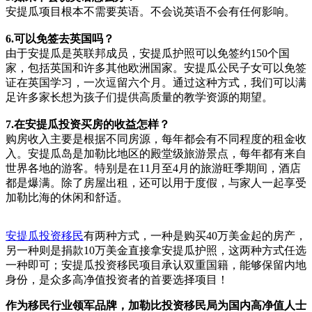
安提瓜项目根本不需要英语。不会说英语不会有任何影响。
6.可以免签去英国吗？
由于安提瓜是英联邦成员，安提瓜护照可以免签约150个国
家，包括英国和许多其他欧洲国家。安提瓜公民子女可以免签
证在英国学习，一次逗留六个月。通过这种方式，我们可以满
足许多家长想为孩子们提供高质量的教学资源的期望。
7.在安提瓜投资买房的收益怎样？
购房收入主要是根据不同房源，每年都会有不同程度的租金收
入。安提瓜岛是加勒比地区的殿堂级旅游景点，每年都有来自
世界各地的游客。特别是在11月至4月的旅游旺季期间，酒店
都是爆满。除了房屋出租，还可以用于度假，与家人一起享受
加勒比海的休闲和舒适。
安提瓜投资移民
有两种方式，一种是购买40万美金起的房产，
另一种则是捐款10万美金直接拿安提瓜护照，这两种方式任选
一种即可；安提瓜投资移民项目承认双重国籍，能够保留内地
身份，是众多高净值投资者的首要选择项目！
作为移民行业领军品牌，加勒比投资移民局为国内高净值人士