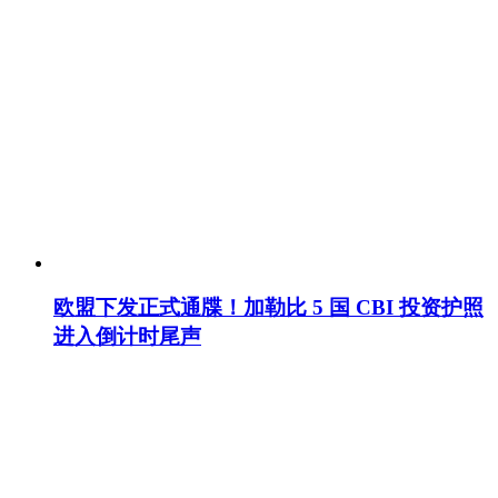
欧盟下发正式通牒！加勒比 5 国 CBI 投资护照
进入倒计时尾声