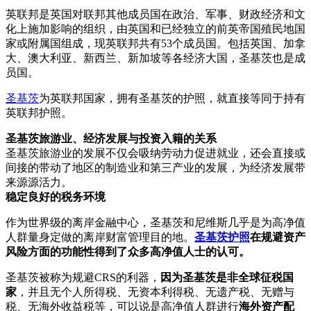
英联邦是英国对联邦其他成员国在政治、军事、财政经济和文
化上施加影响的组织，由英国和已经独立的前英帝国殖民地国
家或附属国组成，现英联邦共有53个成员国。包括英国、加拿
大、澳大利亚、新西兰、新加坡等各经济大国，圣基茨也是成
员国。
圣基茨
为英联邦国家，拥有圣基茨的护照，就直接等同于持有
英联邦护照。
圣基茨旅游业、经济发展与投资入籍的关系
圣基茨旅游业的发展不仅会吸纳劳动力促进就业，还会直接或
间接的带动了地区的制造业和第三产业的发展，为经济发展带
来源源活力。
稳定良好的税务环境
作为世界级的离岸金融中心，圣基茨和尼维斯几乎是为高净值
人群量身定做的离岸财富管理目的地。
圣基茨护照
在规避资产
风险方面的功能性得到了众多高净值人士的认可。
圣基茨被称为规避CRS的利器，
因为圣基茨是非全球征税国
家
，并且无个人所得税、无资本利得税、无遗产税、无赠与
税、无海外收益税等，可以说是高净值人群进行
海外资产配