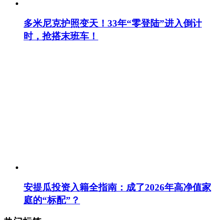
多米尼克护照变天！33年“零登陆”进入倒计
时，抢搭末班车！
安提瓜投资入籍全指南：成了2026年高净值家
庭的“标配”？