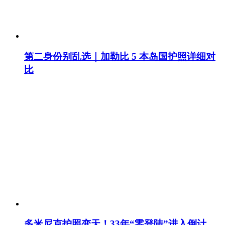
第二身份别乱选｜加勒比 5 本岛国护照详细对
比
多米尼克护照变天！33年“零登陆”进入倒计