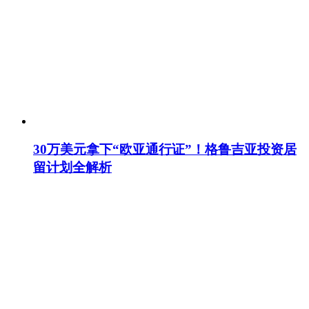
30万美元拿下“欧亚通行证”！格鲁吉亚投资居
留计划全解析