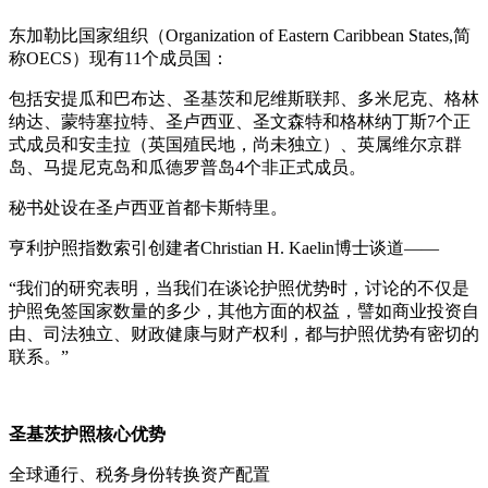
东加勒比国家组织（Organization of Eastern Caribbean States,简
称OECS）现有11个成员国：
包括安提瓜和巴布达、圣基茨和尼维斯联邦、多米尼克、格林
纳达、蒙特塞拉特、圣卢西亚、圣文森特和格林纳丁斯7个正
式成员和安圭拉（英国殖民地，尚未独立）、英属维尔京群
岛、马提尼克岛和瓜德罗普岛4个非正式成员。
秘书处设在圣卢西亚首都卡斯特里。
亨利护照指数索引创建者Christian H. Kaelin博士谈道——
“我们的研究表明，当我们在谈论护照优势时，讨论的不仅是
护照免签国家数量的多少，其他方面的权益，譬如商业投资自
由、司法独立、财政健康与财产权利，都与护照优势有密切的
联系。”
圣基茨护照核心优势
全球通行、税务身份转换资产配置