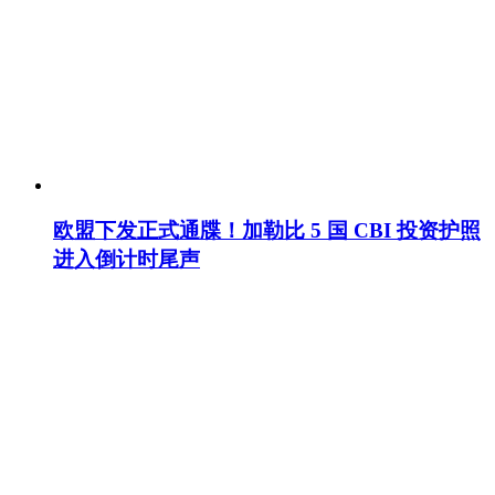
欧盟下发正式通牒！加勒比 5 国 CBI 投资护照
进入倒计时尾声