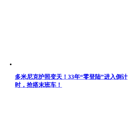
多米尼克护照变天！33年“零登陆”进入倒计
时，抢搭末班车！