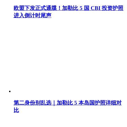
欧盟下发正式通牒！加勒比 5 国 CBI 投资护照
进入倒计时尾声
第二身份别乱选｜加勒比 5 本岛国护照详细对
比