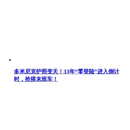
多米尼克护照变天！33年“零登陆”进入倒计
时，抢搭末班车！