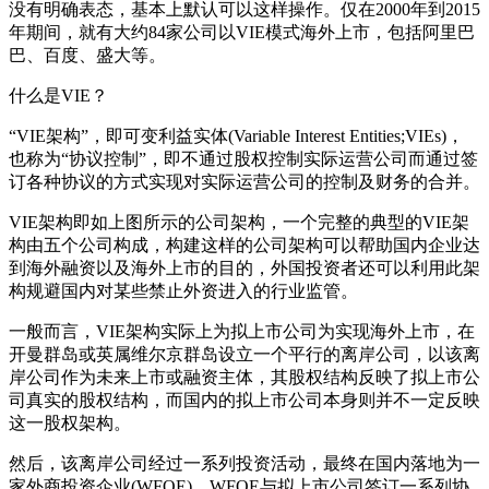
没有明确表态，基本上默认可以这样操作。仅在2000年到2015
年期间，就有大约84家公司以VIE模式海外上市，包括阿里巴
巴、百度、盛大等。
什么是VIE？
“VIE架构”，即可变利益实体(Variable Interest Entities;VIEs)，
也称为“协议控制”，即不通过股权控制实际运营公司而通过签
订各种协议的方式实现对实际运营公司的控制及财务的合并。
VIE架构即如上图所示的公司架构，一个完整的典型的VIE架
构由五个公司构成，构建这样的公司架构可以帮助国内企业达
到海外融资以及海外上市的目的，外国投资者还可以利用此架
构规避国内对某些禁止外资进入的行业监管。
一般而言，VIE架构实际上为拟上市公司为实现海外上市，在
开曼群岛或英属维尔京群岛设立一个平行的离岸公司，以该离
岸公司作为未来上市或融资主体，其股权结构反映了拟上市公
司真实的股权结构，而国内的拟上市公司本身则并不一定反映
这一股权架构。
然后，该离岸公司经过一系列投资活动，最终在国内落地为一
家外商投资企业(WFOE)，WFOE与拟上市公司签订一系列协