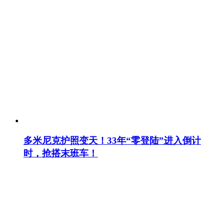
多米尼克护照变天！33年“零登陆”进入倒计
时，抢搭末班车！