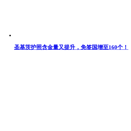
圣基茨护照含金量又提升，免签国增至160个！