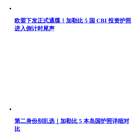
欧盟下发正式通牒！加勒比 5 国 CBI 投资护照
进入倒计时尾声
第二身份别乱选｜加勒比 5 本岛国护照详细对
比