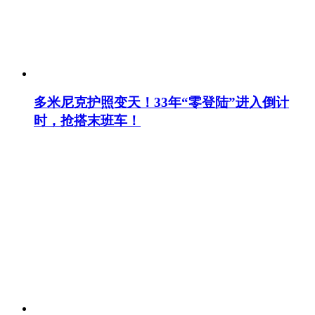
多米尼克护照变天！33年“零登陆”进入倒计
时，抢搭末班车！