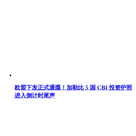
欧盟下发正式通牒！加勒比 5 国 CBI 投资护照
进入倒计时尾声