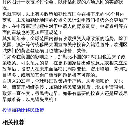
月内召开一次技术讨论会，以评估商定的六项原则的实施状
况。
也就表明，以上有关政策加勒比五国会在接下来的4-6个月内
落实！未来加勒比地区的投资公民计划申请门槛势必会更加严
格，在申请审理过程中对于申请人的背景调查、申请资料等方
面的审核也将更加严谨规范！
其实近年来，全球范围内都有收紧投资入籍政策的趋势。除了
英国、澳洲等传统移民大国宣布关停投资入籍通道外，欧洲区
域热门的黄金签证项目也陆续涨价、关停。
而如今在美国的影响之下，加勒比小国的CIP项目也迎来了政
策收紧。可以预见的是，在更多国家提出修改意见或相关立法
改革后，投资人在未来面临移民周期变长、费用增加、背调项
目增多，或增加其余门槛等问题是极有可能的。
自进入2023年，全球移民政策趋于严格。从希腊涨价、爱尔
兰、葡萄牙相继关停，加勒比移民紧随其后，增加申请限制。
政策一直在变，移民需趁早。如果有需要的投资人还是应该尽
早做准备，以免错失良机！
投资加勒比
移民政策
相关推荐