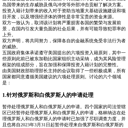
岛国带来的生存威胁及俄乌冲突等外部冲击贡献了解决方案。
投资入籍计划带来的收入对于资助当地重大基础设施建设和项
目开发，以及增强经济体的弹性是非常宝贵的资金来源。
双方一致认为，取消该计划将严重损害各国的繁荣与发展前
景，在国内引发大量负面的社会后果，并有可能导致犯罪率的
上升。
双方声明，将共同努力，保障各自的金融系统免受非法行为者
的威胁。
五国政府集体承诺遵守美国提出的六项投资入籍原则，其中一
些原则此前已被东加勒比国家组织主动采纳，成为其风险管理
框架的组成部分，旨在加强和保障投资入籍计划的完整性。
由美国财政部助理部长主持的会议取得了一些积极成果，所有
国家都同意遵循美国建议的六项处理原则。讨论的六个领域
是：
1.针对俄罗斯和白俄罗斯人的申请处理
暂停处理俄罗斯人和白俄罗斯人的申请。四个国家的司法管辖
区已经暂停处理俄罗斯人和白俄罗斯人的申请，格林纳达在处
理俄罗斯人和白俄罗斯人的申请时已加强了尽职调查力度，并
且也将自2023年3月31日起暂停处理来自俄罗斯和白俄罗斯的