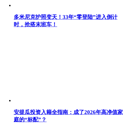
多米尼克护照变天！33年“零登陆”进入倒计
时，抢搭末班车！
安提瓜投资入籍全指南：成了2026年高净值家
庭的“标配”？