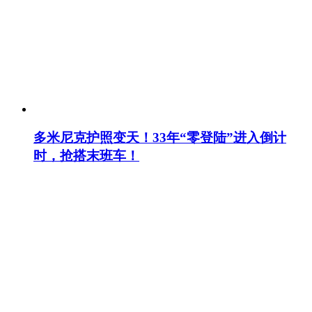
多米尼克护照变天！33年“零登陆”进入倒计
时，抢搭末班车！