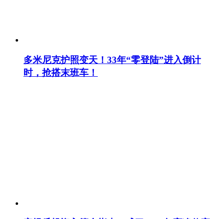
多米尼克护照变天！33年“零登陆”进入倒计
时，抢搭末班车！