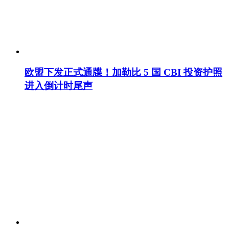
欧盟下发正式通牒！加勒比 5 国 CBI 投资护照
进入倒计时尾声