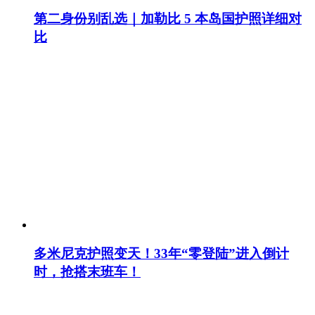
第二身份别乱选｜加勒比 5 本岛国护照详细对
比
多米尼克护照变天！33年“零登陆”进入倒计
时，抢搭末班车！