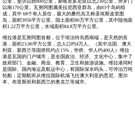
公里，斐济以西800公里，新喀里多尼亚以北230公里，所罗门
以南170公里。瓦努阿图属美拉尼西亚群岛，由83个岛屿组
成，其中 68个有人居住，最大的桑托岛又称圣埃斯皮里图
岛，面积3956平方公里。国土面积86万平方公里，其中陆地面
积1.22万平方公里，水域面积84.8万平方公里。
维拉港
是瓦努阿图首都，位于埃法特岛西南端，是天然的良
港，面积23.06平方公里，总人口约4万人。（其中法国、澳大
利亚、新西兰等国侨民约占15%，华侨、华人约400人）维拉
港是瓦国的门户城市，是全国政治、经济、文化中心，集中了
政府部门、金融、商业、教育、卫生和旅游设施。维拉港同时
是国际、国内海运及航运中心，有国际深水码头，可停泊万吨
轮船；定期航班从维拉
国际机场
飞往澳大利亚的
悉尼
、
墨尔
本
、
布里斯班
和
新西兰
的
奥克兰
等城市。