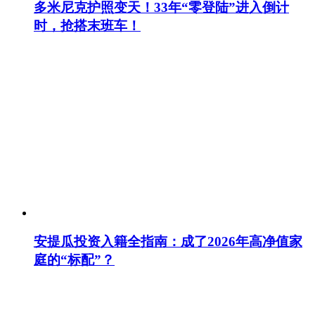
多米尼克护照变天！33年“零登陆”进入倒计
时，抢搭末班车！
安提瓜投资入籍全指南：成了2026年高净值家
庭的“标配”？