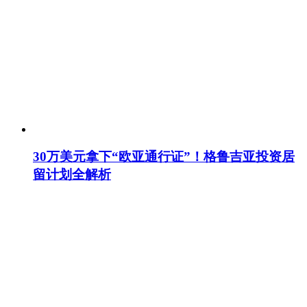
30万美元拿下“欧亚通行证”！格鲁吉亚投资居
留计划全解析