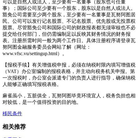
可以是自然人或法人，至少要有一名董事（股东也可任董
事）；国际公司至少要有一个股东，股东以是自然人或法人。
豁免公司需要至少两个股东，至少要有一名董事是瓦努阿图居
民。公司可以发行记名股票、不记名股票、优先股或无投票权
股票。尽管豁免公司和国际公司的财政报表都无须审核也不必
提交给任何部门，但仍需编制足以反映其财务情况的财务报
表。注册所需时间一般为两个工作日。具体注册程序请登录瓦
努阿图金融服务委员会网站了解（网址：
www.vfsc.vu/settingup.html）。
【报税手续】有关增值税申报，必须在纳税时限内填写增值税
（VAT）办公室编制的报税表格，并主动向税务机关申报。第
一次报税时，办公室会派遣专门的负责人进行指导，确保纳税
人能够正确填写报税表格。
麻雀虽小，五脏俱全，瓦努阿图毕竟环境宜人，税务负担也相
对较低，是一个值得投资的目的地。
移民条件
相关推荐