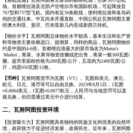
【基础设施】瓦努阿图各主要岛屿都有机场，但多为小型机
场。首都维拉港及北部卢甘维尔市有国际机场，可起降波音
767型和737型飞机。国内有近30条航线，便利维拉港和各岛屿
间的交通往来。中瓦尚未开通直航，中国公民赴瓦努阿图主要
经澳大利亚、斐济、巴布亚新几内亚或新西兰转机。
【物价水平】瓦努阿图总体物价水平较高，基本生活和生产资
料等物资主要依赖进口。据测算，同样的商品，瓦努阿图物价
约是中国的4-6倍。首都维拉港最大的菜市场名为Mama’s
Market，青菜、水果等物资按捆或把出售，青菜一般300瓦图/
捆。超市里面粉价格为280瓦图/公斤，五花肉为2400瓦图/公
斤，鸡蛋650瓦图/12枚。
【币种】
瓦努阿图货币为瓦图（VT）。瓦图和美元、澳元、
欧元、日元、港币等可以自由兑换。2023年8月1日，1瓦图
≈0.0084美元，1瓦图≈0.0077欧元，人民币与当地货币可以直
接兑换，但仍需通过美元中介进行结算。
二、瓦努阿图投资环境
【投资吸引力】瓦努阿图具有独特的民族文化和优美的自然环
境，政府致力于促进经济发展，改善民生。近年来，瓦努阿图