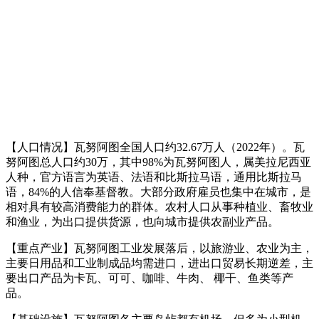
【人口情况】瓦努阿图全国人口约32.67万人（2022年）。瓦
努阿图总人口约30万，
其中98%为
瓦努阿图人
，属
美拉尼西亚
人种，官方语言为英语、
法语
和
比斯拉马语
，通用比斯拉马
语，84%的人信奉基督教。
大部分政府雇员也集中在城市，是
相对具有较高消费能力的群体。农村人口从事种植业、畜牧业
和渔业，为出口提供货源，也向城市提供农副业产品。
【重点产业】瓦努阿图工业发展落后，以旅游业、农业为主，
主要日用品和工业制成品均需进口，进出口贸易长期逆差，主
要出口产品为卡瓦、可可、咖啡、牛肉、 椰干、鱼类等产
品。