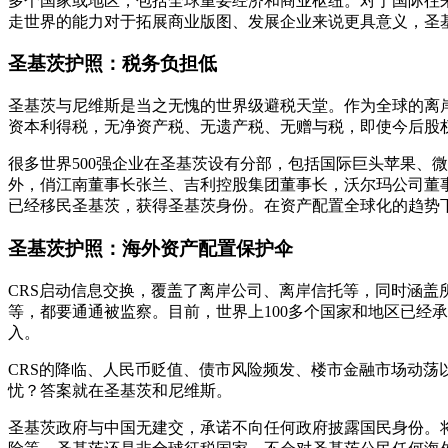
多个国家或地区，包括全球重要经济和商业枢纽。对于国际往
走世界的能力对于拓展商业版图、发展企业来说更具意义，圣
圣基茨护照：税务负担低
圣基茨与尼维斯是当之无愧的世界级避税天堂。作为全球的离
资本利得税，无净资产税、无遗产税、无赠与税，即使今后股权
很多世界500强企业在圣基茨设有分部，包括国际巨头苹果、微
外，俏江南董事长张兰、吉利控股集团董事长，沃尔玛公司董
已经移民圣基茨，获得圣基茨身份。在资产配置全球化的趋势
圣基茨护照：海外资产配置保护伞
CRS启动信息交换，覆盖了离岸公司、离岸信托等，同时涵
等，都要通通被监察。目前，世界上100多个国家和地区已经
入。
CRS的降临、人民币贬值、债市风险频发、楼市金融市场动
忧？答案就在圣基茨和尼维斯。
圣基茨政府与中国无建交，承诺不向任何政府披露国民身份。