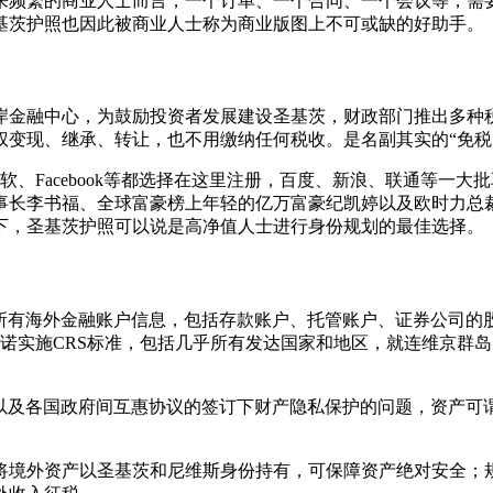
来频繁的商业人士而言，一个订单、一个合同、一个会议等，需
基茨护照也因此被商业人士称为商业版图上不可或缺的好助手。
岸金融中心，为鼓励投资者发展建设圣基茨，财政部门推出多种
变现、继承、转让，也不用缴纳任何税收。是名副其实的“免税
软、Facebook等都选择在这里注册，百度、新浪、联通等一
事长李书福、全球富豪榜上年轻的亿万富豪纪凯婷以及欧时力总
下，圣基茨护照可以说是高净值人士进行身份规划的最佳选择。
盖所有海外金融账户信息，包括存款账户、托管账户、证券公司的
承诺实施CRS标准，包括几乎所有发达国家和地区，就连维京群岛
荡以及各国政府间互惠协议的签订下财产隐私保护的问题，资产可
将境外资产以圣基茨和尼维斯身份持有，可保障资产绝对安全；