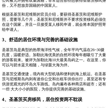
公民被允许拥有双重国籍，非常适合那些想获得圣基茨移民身
份，又不想放弃国籍的中国富人。
根据圣基茨和尼维斯的官员介绍，要获得圣基茨和尼维斯护
照，需要等几个月，圣基茨和尼维斯并不要求投资移民必须住
在这个国家，并且一旦接受某人移民申请，就会将本国护照寄
给申请人。
3、舒适的居住环境与完善的基础设施
圣基茨岛是典型的热带海洋性气候，全年平均气温在26~30摄
氏度，温暖舒适。加勒比海优美的自然环境每年都吸引了大量
的游客前来。被评为加勒比海10大最美岛屿之一。在这里，你
可以与碧水蓝天相随，与绿茵大海为伴。
圣基茨交通便捷，境内有大型机场和便利的海上航运。在圣基
茨与尼维斯岛内则有迷你公交和出租车供你出行，甚至还有专
供游览观光的环岛火车路线。岛内遍布各种商店和超市；还有
一些 大大小小的医院，为你提供完善的基础设施。
4、圣基茨买房移民，居住投资两不耽误