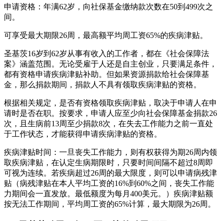
申请资格：年满62岁，向社保基金缴纳款次数在50到499次之
间。
可享受最大期限26周，最高额平均周工资65%的疾病津贴。
圣基茨16岁到62岁从事有收入的工作者，都在《社会保障法
案》涵盖范围。无论受雇于人还是自主创业，只要满足条件，
都有资格申请疾病津贴补助。但如果资源捐款给社会保障基
金，那么捐款期间，捐款人不具有领取疾病津贴的资格。
根据相关规定，是否有资格领取疾病津贴，取决于申请人在申
请时是否在职。按要求，申请人应至少向社会保障基金捐款26
次，且生病前13周至少捐款8次，在失去工作能力之前一直处
于工作状态，才能获得申请疾病津贴的资格。
疾病津贴时间：一旦丧失工作能力，则有权获得为期26周内领
取疾病津贴，在认定生病期限时，只要时间间隔不超过8周即
可视为连续。若疾病超过26周的最大限度，则可以申请病残津
贴（病残津贴在本人平均工资的16%到60%之间，丧失工作能
力期间会一直发放。最低额度为每月400美元。）疾病津贴额
按无法工作期间，平均周工资的65%计算，最大期限为26周。