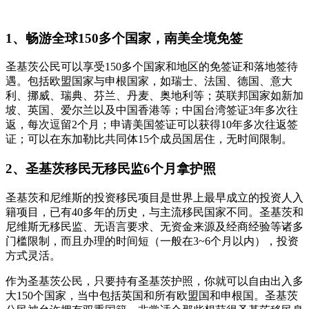
1、畅游全球150多个国家，南美全境免签
圣基茨公民可以享受150多个国家和地区的免签证和落地签待
遇。包括欧盟国家与申根国家，如瑞士、法国、德国、意大
利、挪威、瑞典、芬兰、丹麦、奥地利等；英联邦国家如新加
坡、英国、爱尔兰以及中国香港等；中国台湾签证3年多次往
返，每次逗留2个月；申请美国签证可以获得10年多次往返签
证；可以在东加勒比共同体15个成员国居住，无时间限制。
2、圣基茨移民无移民监6个月拿护照
圣基茨和尼维斯的投资移民项目是世界上最早成立的投资人入
籍项目，已有40多年的历史，与主流移民国家不同。圣基茨和
尼维斯无移民监、无语言要求、无资金来源及经商经验等诸多
门槛限制，而且办理的时间短（一般在3~6个月以内），投资
方式灵活。
作为圣基茨公民，只要持有圣基茨护照，你就可以自由出入多
大150个国家，当中包括英国和所有欧盟国和申根国。圣基茨