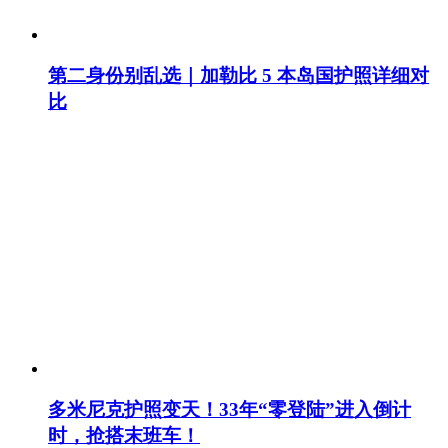
第二身份别乱选｜加勒比 5 本岛国护照详细对
比
多米尼克护照变天！33年“零登陆”进入倒计
时，抢搭末班车！