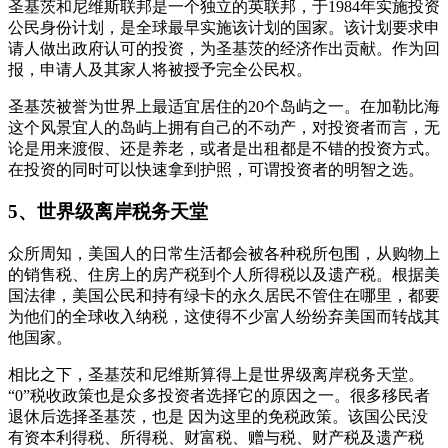
圣基茨和尼维斯联邦是一个独立的英联邦，于1984年实施投资
公民身份计划，是全球最早实施该计划的国家。该计划要求申
请人做出政府认可的投资，为圣基茨的经济作出贡献。作为回
报，申请人及其家人将被授予完全公民权。
圣基茨被誉为世界上最适宜居住的20个岛屿之一。在加勒比海
这个风景宜人的岛屿上拥有自己的不动产，对投资者而言，无
论是用来渡假、还是养老，或者是出租都是不错的投资方式。
在投资的同时可以快速拿到护照，可谓投资者的明智之选。
5、世界级离岸税务天堂
众所周知，美国人的日常生活都会被各种税所包围，从购物上
的销售税、住房上的房产税到个人所得税以及遗产税。根据美
国法律，美国公民和持有绿卡的永久居民不管住在哪里，都要
为他们的全球收入纳税，这使得不少富人纷纷弃美国而转战其
他国家。
相比之下，圣基茨和尼维斯算得上是世界级离岸税务天堂。
“0”税收政策也是众多投资者选择它的原因之一。很多移民者
退休后选择圣基茨，也是 因为这里的免税政策。该国公民没
有资本利得税、所得税、财富税、赠与税、财产税及遗产税