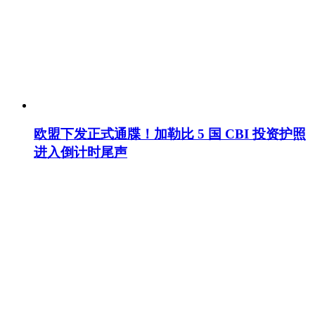
欧盟下发正式通牒！加勒比 5 国 CBI 投资护照
进入倒计时尾声