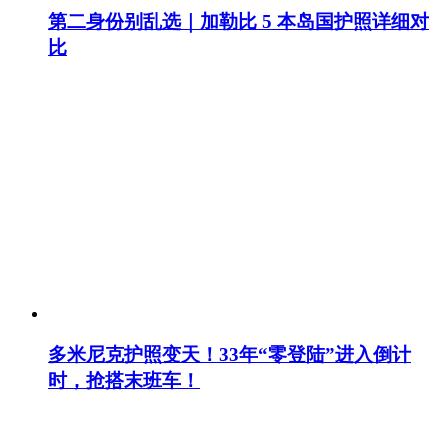
第二身份别乱选｜加勒比 5 本岛国护照详细对
比
多米尼克护照变天！33年“零登陆”进入倒计
时，抢搭末班车！