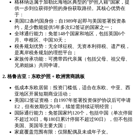
格林纳达属于加勒比海地区典型的"护照入籍"国家，提
供一步到位获得护照的身份获取路径。其核心优势在
于：
美国E2条约国身份：自1989年起即与美国签署投资条
约，是少数能提供5年多次E2签证的国家之一；
全球通行能力：免签148个国家和地区，包括英国6个
月、申根区、中国30天；
税务规划优势：无全球征税、无资本利得税、遗产税，
是离岸税务规划的理想平台；
家族传承功能：可携带四代亲属（包括父母、祖父母、
兄弟姐妹）共同申请。
2. 格鲁吉亚：东欧护照 + 欧洲营商跳板
低成本东欧居留：投资门槛低，适合在东欧、中亚、西
亚地区开展短期商业活动；
美国E2签证资格：自1997年签署投资保护协议后可申请
E2，但有效期仅为1年，续签需持续证明经营；
国际通行能力：免签国家约120个，包括中国（单次停留
不超过30日，每180日累计停留不超过90日），但不包括
美国、英国等主要大国；
家庭覆盖范围有限：仅限配偶及未成年子女。