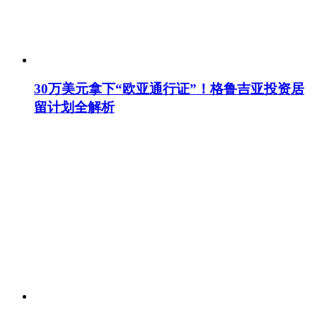
30万美元拿下“欧亚通行证”！格鲁吉亚投资居
留计划全解析