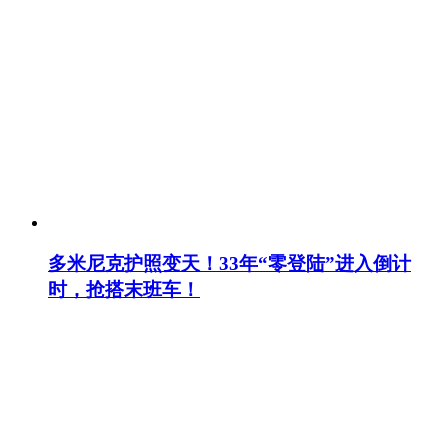
多米尼克护照变天！33年“零登陆”进入倒计
时，抢搭末班车！