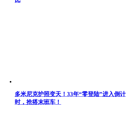
多米尼克护照变天！33年“零登陆”进入倒计
时，抢搭末班车！