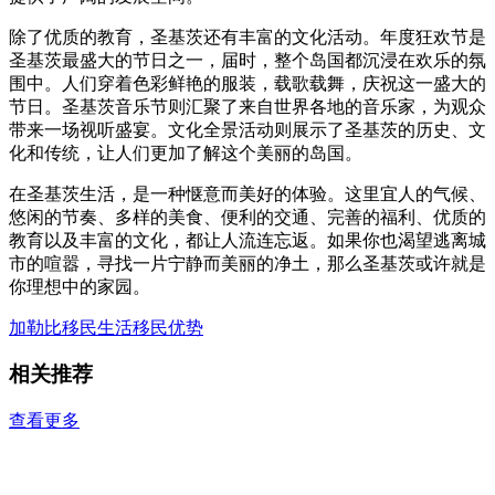
除了优质的教育，圣基茨还有丰富的文化活动。年度狂欢节是
圣基茨最盛大的节日之一，届时，整个岛国都沉浸在欢乐的氛
围中。人们穿着色彩鲜艳的服装，载歌载舞，庆祝这一盛大的
节日。圣基茨音乐节则汇聚了来自世界各地的音乐家，为观众
带来一场视听盛宴。文化全景活动则展示了圣基茨的历史、文
化和传统，让人们更加了解这个美丽的岛国。
在圣基茨生活，是一种惬意而美好的体验。这里宜人的气候、
悠闲的节奏、多样的美食、便利的交通、完善的福利、优质的
教育以及丰富的文化，都让人流连忘返。如果你也渴望逃离城
市的喧嚣，寻找一片宁静而美丽的净土，那么圣基茨或许就是
你理想中的家园。
加勒比移民生活
移民优势
相关推荐
查看更多