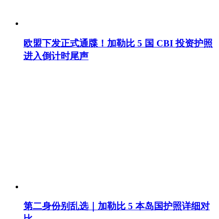
欧盟下发正式通牒！加勒比 5 国 CBI 投资护照
进入倒计时尾声
第二身份别乱选｜加勒比 5 本岛国护照详细对
比