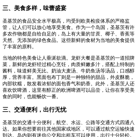
三、美食多样，味蕾盛宴
圣基茨的食品安全水平极高，均受到欧美检疫体系的严格监
管，让人们可以放心地享受美食。作为一个岛国，圣基茨有许
多农作物都是自给自足的，岛上有大量的甘蔗、椰子、香蕉等
天然、无添加的绿色食品。这些新鲜的食材为当地的美食提供
了丰富的原料。
当地的特色美食让人垂涎欲滴。龙虾大餐是圣基茨的一道招牌
菜，新鲜的龙虾经过精心烹饪，肉质鲜嫩多汁，搭配上特制的
酱料，味道鲜美无比。奶油大麦汤、牛奶鱼汤等汤品，口感醇
厚，营养丰富。黑面包布丁则是一种独特的甜品，外皮酥脆，
内部软糯，散发着浓郁的面包香气和奶香。此外，圣基茨人还
喜欢饮啤酒，这里有醇正的欧洲啤酒可以品尝，让你在享受美
食的同时，也能畅饮一番。
三、交通便利，出行无忧
圣基茨的交通十分便利，航空、水运、公路等交通方式四通八
达。如果你想要前往其他国家或地区，可以通过航空运输快速
到达。岛内则有迷你公交和出租车可以使用，出行十分轻松。