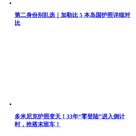
第二身份别乱选｜加勒比 5 本岛国护照详细对
比
多米尼克护照变天！33年“零登陆”进入倒计
时，抢搭末班车！