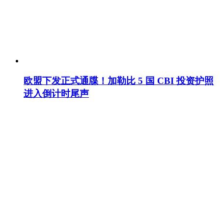
欧盟下发正式通牒！加勒比 5 国 CBI 投资护照
进入倒计时尾声