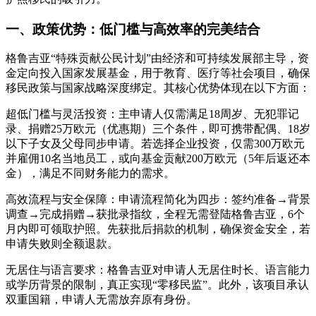
一、政策优势：低门槛与高效率的完美结合
格鲁吉亚“特殊贡献公民计划”由经济和可持续发展部主导，资
金定向投入国家发展基金，用于教育、医疗等社会项目，确保
移民政策与国家战略深度绑定。其核心优势体现在以下方面：
超低门槛与灵活投资：主申请人仅需满足18周岁、无犯罪记
录、捐赠25万欧元（优惠期）三个条件，即可携带配偶、18岁
以下子女及父母同步申请。若选择企业投资，仅需300万欧元
并雇佣10名当地员工，或向基金贡献200万欧元（5年后返还本
金），满足不同财务能力的需求。
高效流程与安全保障：申请流程简化为四步：签约准备→背景
调查→完成捐赠→获批录指纹，全程无需登陆格鲁吉亚，6个
月内即可领取护照。先获批后捐款的机制，确保资金安全，若
申请失败则全额退款。
无居住与语言要求：格鲁吉亚对申请人无居住时长、语言能力
或学历背景的限制，真正实现“零移民监”。此外，该项目承认
双重国籍，申请人无需放弃原有身份。