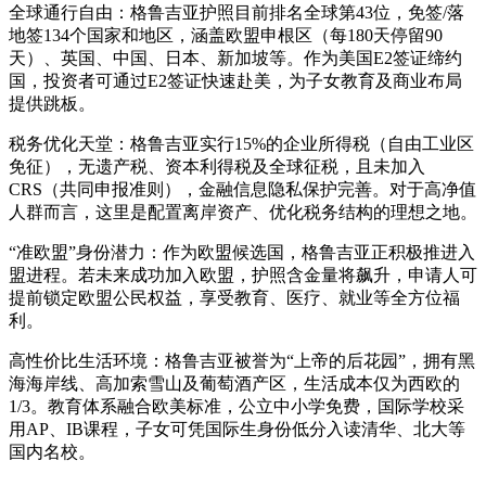
全球通行自由：格鲁吉亚护照目前排名全球第43位，免签/落
地签134个国家和地区，涵盖欧盟申根区（每180天停留90
天）、英国、中国、日本、新加坡等。作为美国E2签证缔约
国，投资者可通过E2签证快速赴美，为子女教育及商业布局
提供跳板。
税务优化天堂：格鲁吉亚实行15%的企业所得税（自由工业区
免征），无遗产税、资本利得税及全球征税，且未加入
CRS（共同申报准则），金融信息隐私保护完善。对于高净值
人群而言，这里是配置离岸资产、优化税务结构的理想之地。
“准欧盟”身份潜力：作为欧盟候选国，格鲁吉亚正积极推进入
盟进程。若未来成功加入欧盟，护照含金量将飙升，申请人可
提前锁定欧盟公民权益，享受教育、医疗、就业等全方位福
利。
高性价比生活环境：格鲁吉亚被誉为“上帝的后花园”，拥有黑
海海岸线、高加索雪山及葡萄酒产区，生活成本仅为西欧的
1/3。教育体系融合欧美标准，公立中小学免费，国际学校采
用AP、IB课程，子女可凭国际生身份低分入读清华、北大等
国内名校。