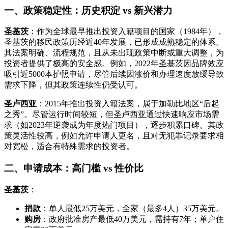
一、政策稳定性：历史积淀 vs 新兴潜力
圣基茨
：作为全球最早推出投资入籍项目的国家（1984年），
圣基茨的移民政策历经近40年发展，已形成成熟稳定的体系。
其法案明确、流程规范，且从未出现政策中断或重大调整，为
投资者提供了极高的安全感。例如，2022年圣基茨因品牌效应
吸引近5000本护照申请，尽管后续因涨价和办理速度放缓导致
需求下降，但其政策连续性仍受认可。
圣卢西亚
：2015年推出投资入籍法案，属于加勒比地区“后起
之秀”。尽管运行时间较短，但圣卢西亚通过快速响应市场需
求（如2023年逆袭成为年度热门项目），逐步积累口碑。其政
策灵活性较高，例如允许申请人更名，且对无犯罪记录要求相
对宽松，适合有特殊需求的投资者。
二、申请成本：高门槛 vs 性价比
圣基茨
：
捐款
：单人最低25万美元，全家（最多4人）35万美元。
购房
：政府批准房产最低40万美元，需持有7年；单户住