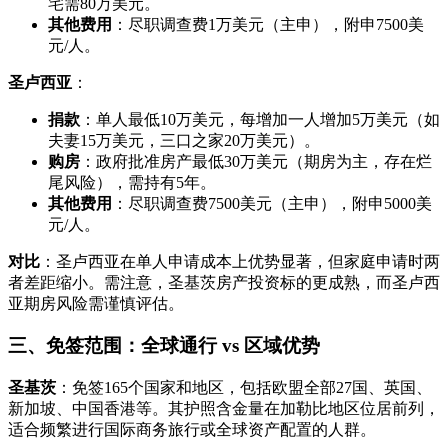
宅需80万美元。
其他费用
：尽职调查费1万美元（主申），附申7500美
元/人。
圣卢西亚
：
捐款
：单人最低10万美元，每增加一人增加5万美元（如
夫妻15万美元，三口之家20万美元）。
购房
：政府批准房产最低30万美元（期房为主，存在烂
尾风险），需持有5年。
其他费用
：尽职调查费7500美元（主申），附申5000美
元/人。
对比
：圣卢西亚在单人申请成本上优势显著，但家庭申请时两
者差距缩小。需注意，圣基茨房产投资标的更成熟，而圣卢西
亚期房风险需谨慎评估。
三、免签范围：全球通行 vs 区域优势
圣基茨
：免签165个国家和地区，包括欧盟全部27国、英国、
新加坡、中国香港等。其护照含金量在加勒比地区位居前列，
适合频繁进行国际商务旅行或全球资产配置的人群。