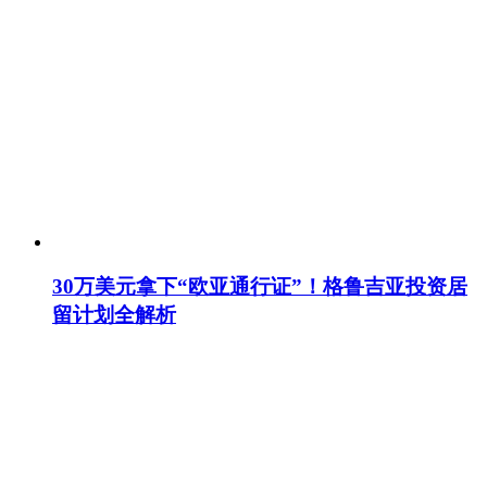
30万美元拿下“欧亚通行证”！格鲁吉亚投资居
留计划全解析