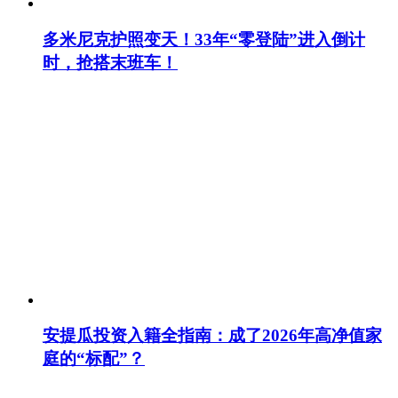
多米尼克护照变天！33年“零登陆”进入倒计
时，抢搭末班车！
安提瓜投资入籍全指南：成了2026年高净值家
庭的“标配”？