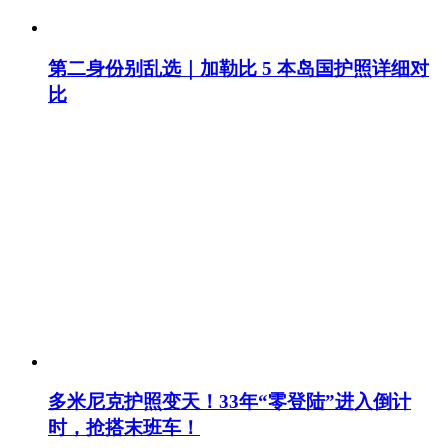
第二身份别乱选｜加勒比 5 本岛国护照详细对
比
多米尼克护照变天！33年“零登陆”进入倒计
时，抢搭末班车！