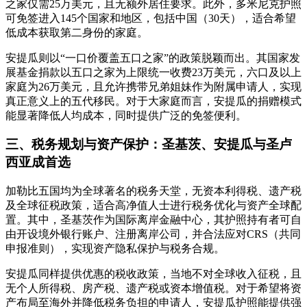
之家仅需25万美元，且无额外居住要求。此外，多米尼克护照
可免签进入145个国家和地区，包括中国（30天），适合希望
低成本获取第二身份的家庭。
安提瓜则以“一口价覆盖五口之家”的政策脱颖而出。其国家发
展基金捐款以五口之家为上限统一收费23万美元，六口及以上
家庭为26万美元，且允许携带兄弟姐妹作为附属申请人，实现
真正意义上的五代移民。对于大家庭而言，安提瓜的捐赠模式
能显著降低人均成本，同时提供广泛的免签便利。
三、税务规划与资产保护：圣基茨、安提瓜与圣卢
西亚成首选
加勒比五国均为全球著名的税务天堂，无资本利得税、遗产税
及全球征税政策，适合高净值人士进行税务优化与资产全球配
置。其中，圣基茨作为国际离岸金融中心，其护照持有者可自
由开设境外银行账户、注册离岸公司，并合法应对CRS（共同
申报准则），实现资产隐私保护与税务合规。
安提瓜同样提供优惠的税收政策，当地不对全球收入征税，且
无个人所得税、房产税、遗产税或资本增值税。对于希望将资
产布局至海外并降低税务负担的申请人，安提瓜护照能提供强