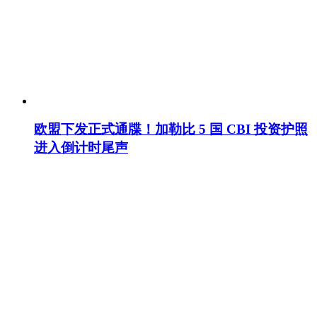
欧盟下发正式通牒！加勒比 5 国 CBI 投资护照
进入倒计时尾声