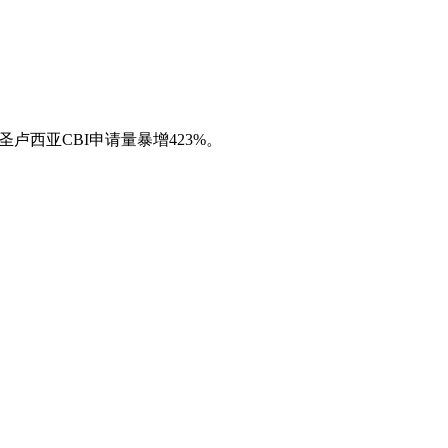
卢西亚CBI申请量暴增423%。