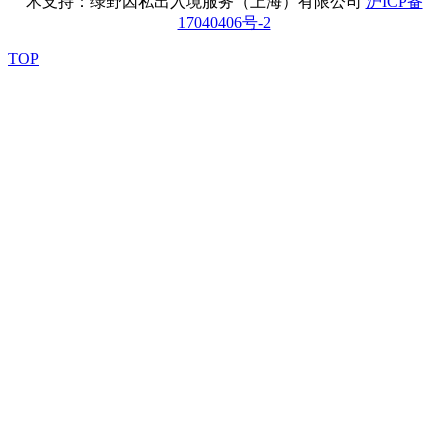
术支持：绿野因私出入境服务（上海）有限公司
沪ICP备
17040406号-2
TOP