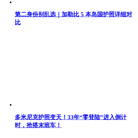
第二身份别乱选｜加勒比 5 本岛国护照详细对
比
多米尼克护照变天！33年“零登陆”进入倒计
时，抢搭末班车！