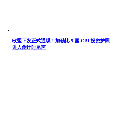
欧盟下发正式通牒！加勒比 5 国 CBI 投资护照
进入倒计时尾声